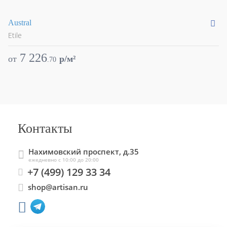
Austral
Av
Etile
Et
7 226
от
p/м²
о
.
70
Контакты
Нахимовский проспект, д.35
ежедневно с 10:00 до 20:00
+7 (499) 129 33 34
shop@artisan.ru