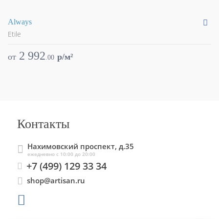
Always
Au
Etile
Et
2 992
от
p/м²
о
.
00
Контакты
Нахимовский проспект, д.35
ежедневно с 10:00 до 20:00
+7 (499) 129 33 34
shop@artisan.ru