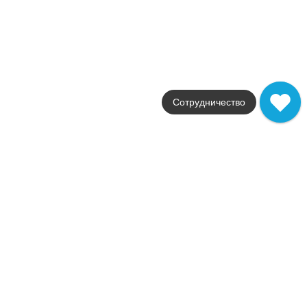
Фабрика
Eletto Ceramica
Страна
Россия
Размер
24.2x70
Цвет
серый
Сотрудничество
Поверхность
глянцевая / матовая
Артикул
506131202
2 075
.
87
p/м²
506131202
Купить в 1 клик
В корзину
Керамическая плитка Odense Beige 24.2x70 506111102
Коллекция
Odense
Фабрика
Eletto Ceramica
Страна
Россия