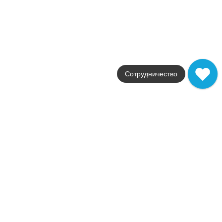
от
1 329
.
40
p/шт
Calacatta Oro
Eletto Ceramica
Страна
Россия
Цвета
белый
Сотрудничество
Поверхности
матовая / глянцевая
Стили
под мрамор / под дерево
Размеры
48.4x70 / 42x42 / 24.2x70
от
1 329
.
40
p/м²
Chiron
Eletto Ceramica
Страна
Россия
Цвета
коричневый / бежевый / черны
Поверхности