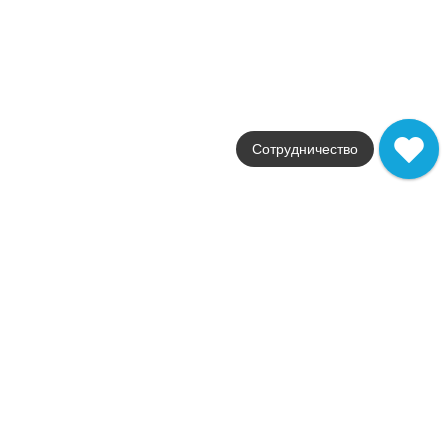
Поверхность
глянцевая / матовая
Артикул
506941201
1 984
.
07
p/м²
506941201
Купить в 1 клик
В корзину
Сотрудничество
Керамическая плитка Malwiya Milk 24.2x70 506911201
Коллекция
Malwiya
Фабрика
Eletto Ceramica
Страна
Россия
Размер
24.2x70
Цвет
белый
Поверхность
глянцевая / матовая
Артикул
506911201