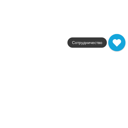
ACLF
Купить в 1 клик
В корзину
Trust Gold Mosaico
Коллекция
Trust
Фабрика
Сотрудничество
Atlas Concorde
Страна
Италия
Размер
30x30
Цвет
коричневый
Поверхность
матовая
Артикул
ACLC
28 380
.
00
p/м²
ACLC
Купить в 1 клик
В корзину
Trust Ivory Mosaico