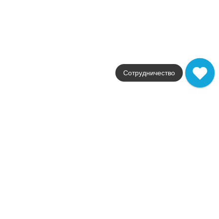
ACNC
Купить в 1 клик
В корзину
Trust Titanium Mosaico
Коллекция
Trust
Фабрика
Сотрудничество
Atlas Concorde
Страна
Италия
Размер
30x30
Цвет
черный
Поверхность
матовая
Артикул
ACLF
28 380
.
00
p/м²
ACLF
Купить в 1 клик
В корзину
Trust Gold Mosaico