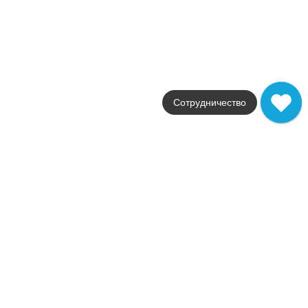
Nid
Atlas Concorde
Страна
Италия
Цвета
серый
Поверхности
Сотрудничество
матовая
Стили
Бетон
Размеры
29.7x30.6
от
15 714
.
82
p/м²
Распродажа
В наличии
Nash
Atlas Concorde
Страна
Италия
Цвета
белый / серый
Поверхности