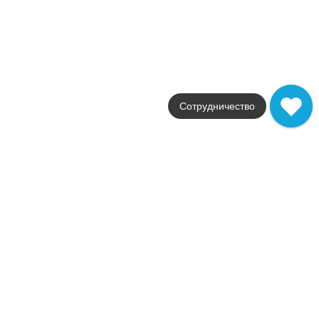
бежевый
Поверхность
шелковистая
Артикул
A5R7
5 929
.
00
p/м²
A5R7
Купить в 1 клик
Сотрудничество
В корзину
Prism Fog 30x60 Silk
Коллекция
Prism
Фабрика
Atlas Concorde
Страна
Италия
Размер
30x60
Цвет
серый
Поверхность
шелковистая
Артикул
A5SB