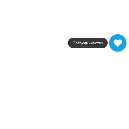
Италия
Размер
30,5x56
Цвет
бежевый
Поверхность
глянцевая
1 459
.
12
p/шт
Сотрудничество
Купить в 1 клик
В корзину
В наличии
Marvel Calacatta Extra 120x278
В наличии
2
3,3 м
Коллекция
Marvel
Фабрика
Atlas Concorde
Страна
Италия
Размер
120x278