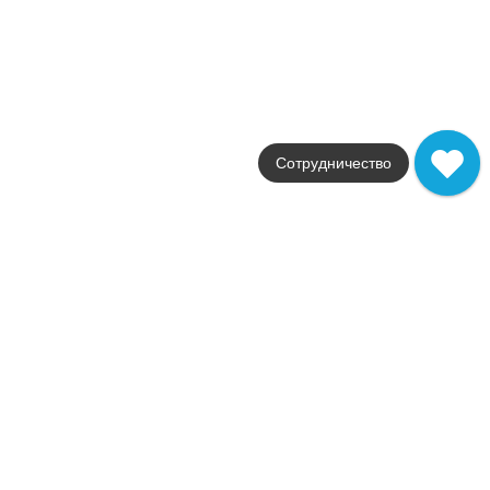
Marvel Stone Wall
Фабрика
Atlas Concorde
Страна
Италия
Размер
30,5x30,5
Цвет
Сотрудничество
черный
Поверхность
глянцевая
Артикул
9MQN
15 120
.
68
p/м²
+23661
Купить в 1 клик
В корзину
Распродажа
В наличии
Marvel Carrara Pure Mosaic Q
В наличии
2
1,0 м
Коллекция