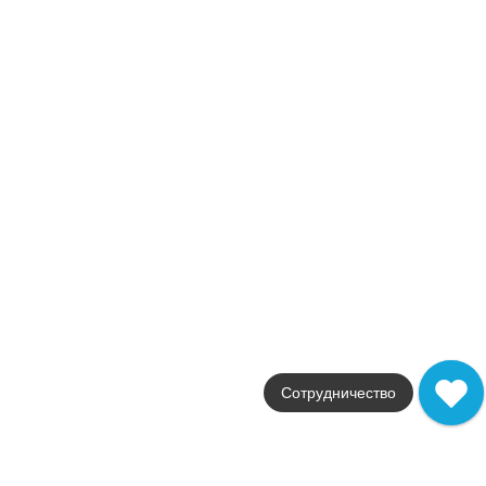
Страна
Италия
Размер
40x80
Цвет
черный
Поверхность
глянцевая
Артикул
9MSM
3 575
.
82
p/м²
+27463
Купить в 1 клик
В корзину
Распродажа
В наличии
Marvel Nero Marquina Mosaic Q
В наличии
Сотрудничество
2
16,0 м
Коллекция
Marvel Stone Wall
Фабрика