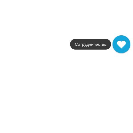
Цвет
черный
Поверхность
глянцевая
Артикул
AS35
15 012
.
10
p/м²
+23627
Сотрудничество
Купить в 1 клик
В корзину
Распродажа
В наличии
Marvel Bianco D. Mosaico Lapp. Burattato
В наличии
2
14,0 м
Коллекция
Marvel Stone Porcelain
Фабрика
Atlas Concorde
Страна
Италия
Размер