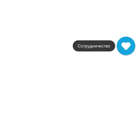
Marvel Shine
Фабрика
Atlas Concorde
Страна
Италия
Размер
30x60
Цвет
бежевый
Сотрудничество
Поверхность
шелковистая
Артикул
A5TG
6 710
.
00
p/м²
A5TG
Купить в 1 клик
В корзину
MARVEL Statuario Supremo 120x278 Silk Kit Endless 5pcs
Коллекция
Marvel Shine
Фабрика
Atlas Concorde
Страна