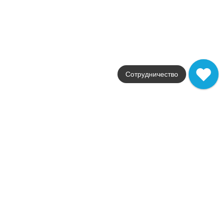
Италия
Размер
25.4x29.6
Цвет
черный
Поверхность
глянцевая / полированн
Артикул
Сотрудничество
AOV1
44 183
.
00
p/м²
AOV1
Купить в 1 клик
В корзину
Marvel Bianco F. Basket Weave Matt
Коллекция
Marvel Dream
Фабрика
Atlas Concorde
Страна
Италия
Размер
30.5x30.5
Цвет