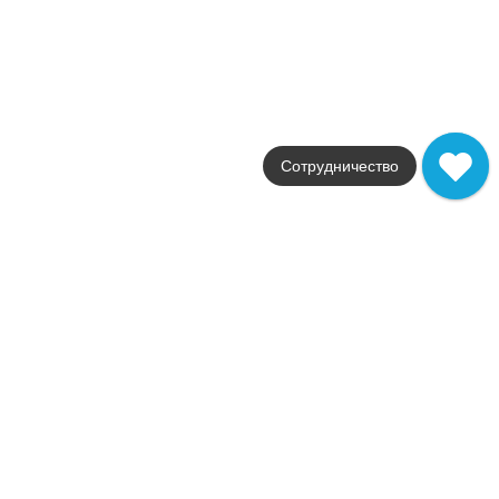
серый
Поверхность
матовая
Артикул
AN6Y
15 478
.
50
p/м²
AN6Y
Купить в 1 клик
Сотрудничество
В корзину
Boost Grey Mosaico Matt
Коллекция
Boost
Фабрика
Atlas Concorde
Страна
Италия
Размер
30x30
Цвет
серый
Поверхность
матовая
Артикул