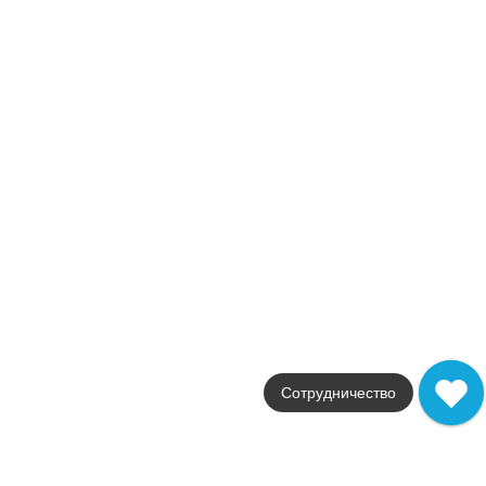
Atlas Concorde
Страна
Италия
Размер
90x90
Цвет
коричневый
Поверхность
структурированная
Артикул
A4XM
13 695
.
00
p/м²
A4XM
Купить в 1 клик
В корзину
Boost Pro Clay 90x90 20mm
Коллекция
Boost Pro
Сотрудничество
Фабрика
Atlas Concorde
Страна
Италия
Размер