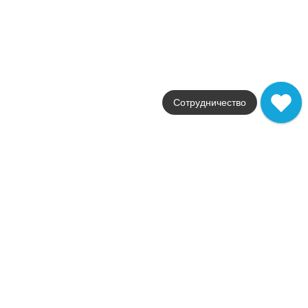
Размер
40x80
Цвет
красный
Поверхность
матовая
Артикул
8ATT
Сотрудничество
5 087
.
40
p/шт
+17376
Купить в 1 клик
В корзину
Похожие коллекции
Распродажа
В наличии
Line Design
Atlas Concorde
Страна
Италия
Цвета
белый / бежевый
Поверхности