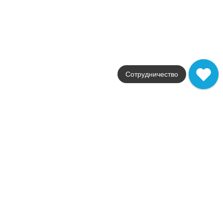
Atlas Concorde
Страна
Италия
Размер
30,5x30,5
Цвет
голубой
Поверхность
Сотрудничество
матовая
Артикул
9AAK
18 361
.
00
p/м²
+26728
Купить в 1 клик
В корзину
Распродажа
В наличии
Arkshade Sage Mosaico Sail
В наличии
2
23,0 м
Коллекция
Arkshade
Фабрика