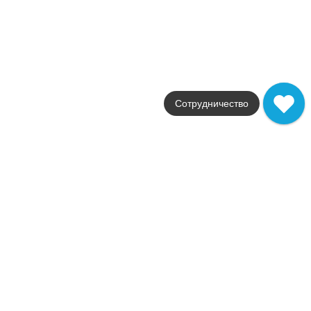
Марсо
Kerama Marazzi
Страна
Россия
Цвета
белый / серый / бежевый / ро
Поверхности
матовая / глянцевая
Сотрудничество
Стили
лофт / классика / крупноформ
Размеры
30x60 / 30x12 / 30x5 / 30x
от
326
.
00
p/шт
Мирабо
Kerama Marazzi
Страна
Россия
Цвета
серый / бежевый
Поверхности
матовая / глянцевая
Стили
лофт