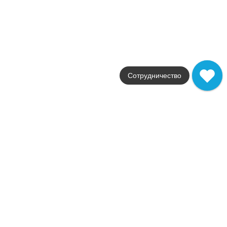
серый
Поверхность
матовая / натуральная
Артикул
KM6060G0921R
2 670
.
58
p/м²
q26611
Купить в 1 клик
В корзину
Сотрудничество
Новинка
В наличии
KM6060G0701R Тараскон бежевый светлый матовый
обрезной 60x60x0,9 керамогранит
Коллекция
Тараскон
Фабрика
Kerama Marazzi
Страна
Россия
Размер
60x60
Цвет