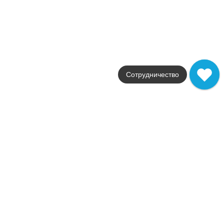
Безана
Фабрика
Kerama Marazzi
Страна
Россия
Размер
25x5.5
Цвет
Сотрудничество
серый
Поверхность
глянцевая / матовая
Артикул
OP/B206/12137R
245
.
00
p/шт
q20203
Купить в 1 клик
В корзину
Керамическая плитка Безана серый обрезной 25x75
OP/B201/12137R
Коллекция
Безана
Фабрика
Kerama Marazzi