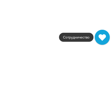
190
.
00
p/шт
VT\A317\65000
Купить в 1 клик
В корзину
Керамическая плитка Арабески Майолика орнамент 6.5x6.5
OS/A41/65000
Сотрудничество
Коллекция
Арабески Майолика
Фабрика
Kerama Marazzi
Страна
Россия
Размер
6.5x6.5
Поверхность
глянцевая
Артикул
OS/A41/65000
190
.
00
p/шт
q19136
Купить в 1 клик
В корзину