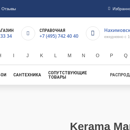
Отзывы
Избранн
Нахимовски
АГАЗИН
СПРАВОЧНАЯ
 33 34
+7 (495) 742 40 40
ежедневно с 1
H
I
J
K
L
M
N
O
P
Q
СОПУТСТВУЮЩИЕ
БОИ
САНТЕХНИКА
РАСПРО
ТОВАРЫ
Kerama Ma