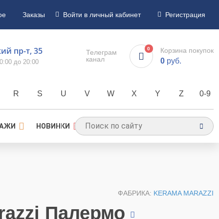
ое
Заказы
Войти в личный кабинет
Регистрация
й пр-т, 35
0
Корзина покупок
Телеграм
канал
0
руб.
0:00 до 20:00
R
S
U
V
W
X
Y
Z
0-9
ДАЖИ
НОВИНКИ
ФАБРИКА:
KERAMA MARAZZI
razzi Палермо