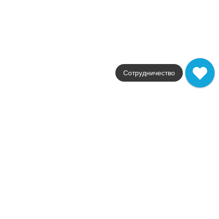
Italon
Страна
Россия
Размер
80x160
Цвет
желтый
Поверхность
матовая
Сотрудничество
Артикул
600010002373
7 930
.
00
p/м²
+39556
Купить в 1 клик
В корзину
В наличии
СЕР.КЛАУД УАЙТ 80X160 РЕТ
В наличии
2
142,1 м
Коллекция
Surface
Фабрика
Italon