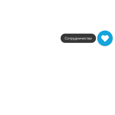
Новинка
В наличии
Marble Experience
Impronta
Страна
Италия
Сотрудничество
Цвета
серый / белый / черный
Поверхности
матовая / лаппатирован
Стили
мрамор
Размеры
60x120 / 20x120 / 120x260
от
2 917
.
02
p/м²
Распродажа
В наличии
Marmi di Impronta
Impronta
Страна
Италия