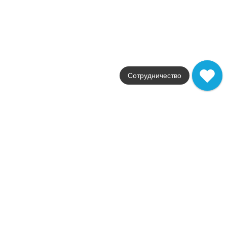
лаппатированная
Стили
мрамор
Размеры
32x96,2 / 60x60
от
2 485
.
14
p/м²
Распродажа
Новинка
Сотрудничество
В наличии
Marble Experience
Impronta
Страна
Италия
Цвета
серый / белый / черный
Поверхности
матовая / лаппатирован
Стили
мрамор
Размеры
60x120 / 20x120 / 120x260
от
2 917
.
02
p/м²
Распродажа