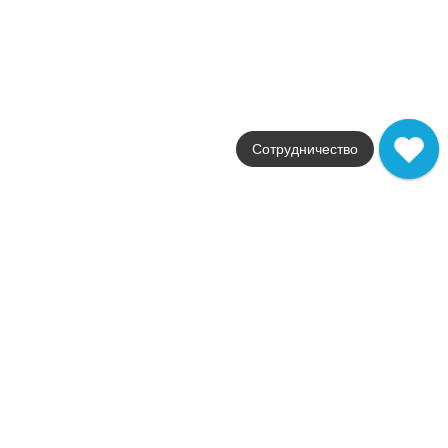
В корзину
Керамическая плитка Matelier Alpine White 7,5X30
Коллекция
Matelier
Фабрика
Equipe
Сотрудничество
Страна
Испания
Размер
7.5x30
Цвет
белый
Поверхность
матовая
Артикул
26485
5 948
.
68
p/м²
26485
Купить в 1 клик
В корзину
Похожии коллекци