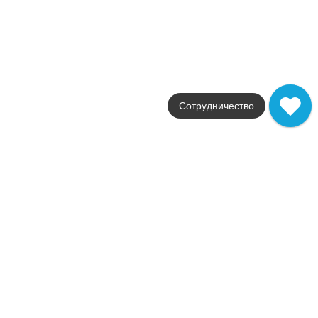
515
.
25
p/шт
20932
Купить в 1 клик
В корзину
Керамогранит Burgundy Corner 20X20
Коллекция
Сотрудничество
Caprice
Фабрика
Equipe
Страна
Испания
Размер
20x20
Поверхность
матовая
Артикул
20929
515
.
25
p/шт
20929
Купить в 1 клик
В корзину