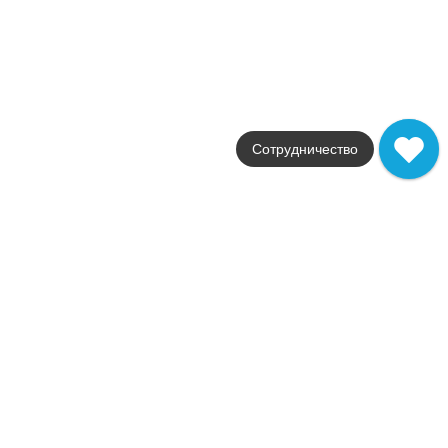
В корзину
Ekzotic atmosphere 30х90
Коллекция
Ekzotic
Фабрика
Creto
Сотрудничество
Страна
Россия
Размер
30x90
Цвет
белый
Поверхность
матовая
Артикул
NB_0400
2 442
.
00
p/м²
NB_0400
Купить в 1 клик
В корзину
Панно Ekzotic bloom 90х120