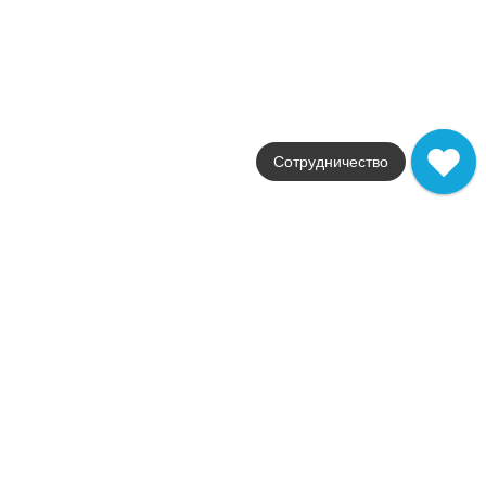
В корзину
Ekzotic atmosphere 30х90
Коллекция
Ekzotic
Фабрика
Creto
По всем вопросам (Whatsapp)
Страна
Россия
Размер
30x90
Цвет
белый
Поверхность
матовая
Артикул
NB_0400
2 442
.
00
p/м²
NB_0400
Купить в 1 клик
В корзину
Панно Ekzotic bloom 90х120