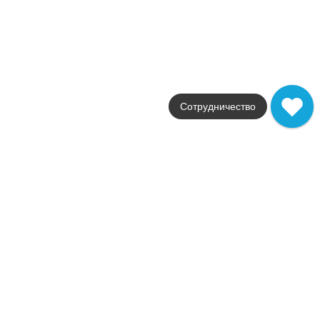
1 387
.
07
p/м²
00-00-5-17-00-61-2419
Купить в 1 клик
В корзину
Aurora Bianco 20х60
Коллекция
Aurora
Сотрудничество
Фабрика
Creto
Страна
Россия
Размер
20x60
Цвет
белый
Поверхность
матовая
Артикул
00-00-5-17-00-01-2419
1 387
.
07
p/м²
00-00-5-17-00-01-2419
Купить в 1 клик
В корзину