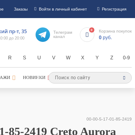
ое
Заказы
Войти в личный кабинет
Регистрация
ий пр-т, 35
0
Корзина покупок
Телеграм
канал
0
руб.
0:00 до 20:00
R
S
U
V
W
X
Y
Z
0-9
ДАЖИ
НОВИНКИ
00-00-5-17-01-85-2419
01-85-2419 Creto Aurora