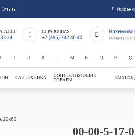
Отзывы
Избранн
Нахимовск
АГАЗИН
СПРАВОЧНАЯ
 33 34
+7 (495) 742 40 40
ежедневно с 1
H
I
J
K
L
M
N
O
P
Q
СОПУТСТВУЮЩИЕ
БОИ
САНТЕХНИКА
РАСПРО
ТОВАРЫ
00-00-5-17-