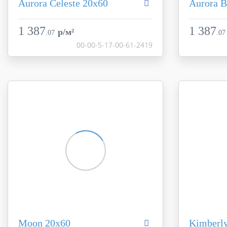
Aurora Celeste 20х60
Aurora B
Коллекция
Aurora
Коллекция
Фабрика
Creto
Фабрика
1 387
1 387
p/м²
.
07
.
07
Страна
Россия
Страна
00-00-5-17-00-61-2419
Размер
20x60
Размер
Цвет
синий
Цвет
Поверхность
матовая
Поверхност
Артикул
00-00-5-17-00-61-2419
Артикул
Moon 20х60
Kimberly