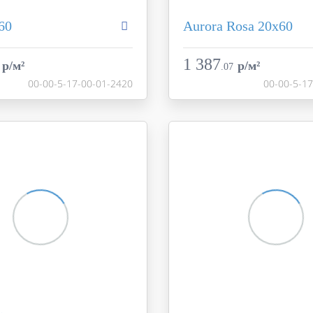
60
Aurora Rosa 20х60
Aurora
Коллекция
Creto
Фабрика
1 387
p/м²
p/м²
.
07
Россия
Страна
00-00-5-17-00-01-2420
00-00-5-1
20x60
Размер
белый
Цвет
ь
матовая
Поверхность
00-00-5-17-00-01-2420
Артикул
00-00-5-