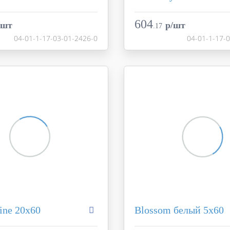
Aurora
Коллекция
Creto
Фабрика
604
/шт
p/шт
.
17
Россия
Страна
04-01-1-17-03-01-2426-0
04-01-1-17-
20x60
Размер
разноцветный
Цвет
ь
матовая
Поверхность
04-01-1-17-03-01-2426-0
Артикул
04-01-1-17
ine 20х60
Blossom белый 5х60
Aurora
Коллекция