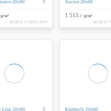
ianco 20х60
Aurora 20х60
Aurora
Коллекция
Creto
Фабрика
1 513
p/м²
p/м²
.
17
Россия
Страна
00-00-5-17-00-01-2419
00-00-5-1
20x60
Размер
белый
Цвет
ь
матовая
Поверхность
00-00-5-17-00-01-2419
Артикул
00-00-5-
 Line 20х60
Kimberly 20х60