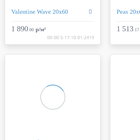
Valentine Wave 20х60
Peas 20х
Коллекция
Aurora
Коллекция
Фабрика
Creto
Фабрика
1 890
1 513
p/м²
.
00
.
17
Страна
Россия
Страна
00-00-5-17-10-01-2419
Размер
20x60
Размер
Цвет
серый
Цвет
Поверхность
матовая
Поверхност
Артикул
00-00-5-17-10-01-2419
Артикул