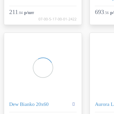
Коллекция
Aurora
Коллекция
Фабрика
Creto
Фабрика
211
693
p/шт
p
.
04
.
56
Страна
Россия
Страна
07-00-5-17-00-01-2422
Размер
20x60
Размер
Цвет
разноцветный
Цвет
Поверхность
матовая
Поверхност
Артикул
07-00-5-17-00-01-2422
Артикул
Dew Bianko 20х60
Aurora L
Коллекция
Aurora
Коллекция