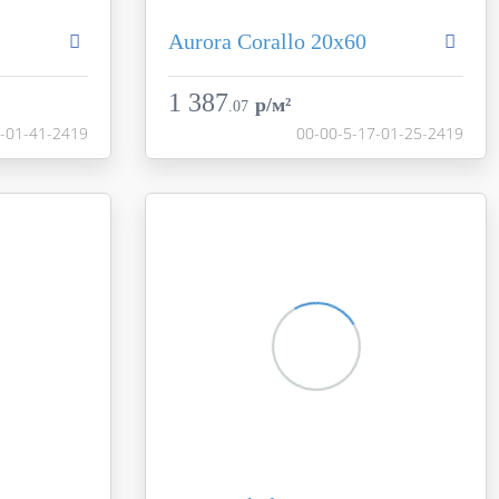
Aurora Corallo 20х60
Aurora
Коллекция
Aurora
Creto
Фабрика
Creto
1 387
p/м²
.
07
Россия
Страна
Россия
7-01-41-2419
00-00-5-17-01-25-2419
20x60
Размер
20x60
розовый
Цвет
красный
матовая
Поверхность
матовая
17-01-41-2419
Артикул
00-00-5-17-01-25-2419