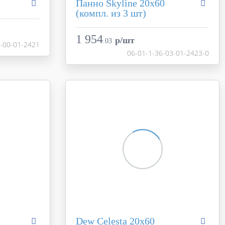
Панно Skyline 20х60
(компл. из 3 шт)
Aurora
Коллекция
Aurora
Creto
Фабрика
Creto
1 954
Россия
p/шт
.
03
7-00-01-2421
Страна
Россия
20x60
06-01-1-36-03-01-2423-0
Размер
20x60
белый
Цвет
разноцветный
матовая
Поверхность
матовая
17-00-01-2421
Артикул
06-01-1-36-03-01-2423-0
Dew Celesta 20х60