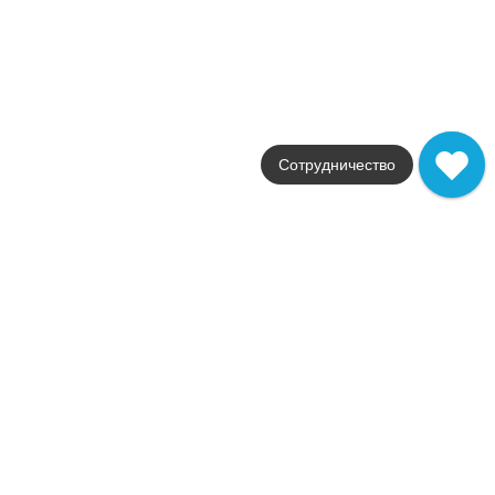
мультиколор
Поверхности
матовая
Стили
Современный
Размеры
25x75
от
800
.
32
p/шт
Сотрудничество
Распродажа
В наличии
Edda
Colorker
Страна
Испания
Цвета
темно-коричневый / белый
Поверхности
глянцевая / матовая
Стили
Современный
Размеры
30.5x60.5
от
1 134
.
60
p/шт
Распродажа