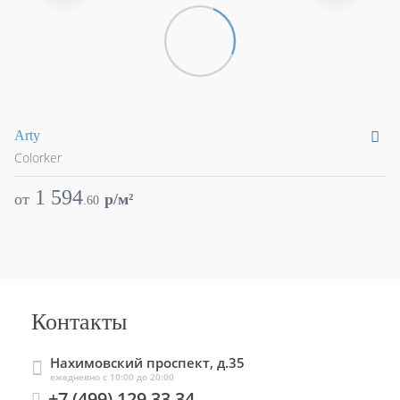
Arty
Ce
Colorker
Co
1 594
от
p/м²
о
.
60
Контакты
Нахимовский проспект, д.35
ежедневно с 10:00 до 20:00
+7 (499) 129 33 34