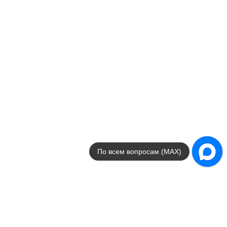
Emperador
Colori Viva
Страна
Китай
Цвета
коричневый
Поверхности
глянцевая / полированн
Стили
под мрамор
Размеры
2x30.5
от
290
.
00
p/шт
Statuario
Colori Viva
По всем вопросам (MAX)
Страна
Китай
Цвета
белый
Поверхности
глянцевая / полированн
Стили
под мрамор
Размеры