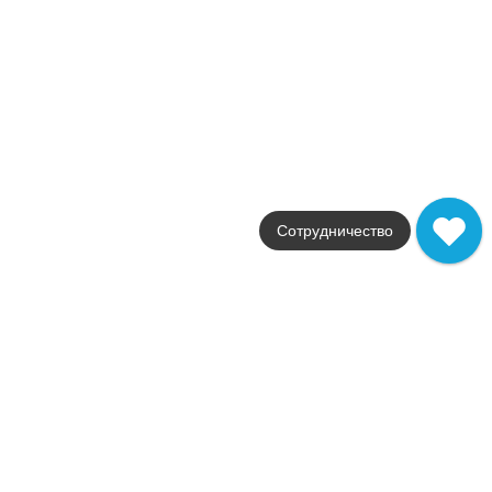
Цвета
бежевый
Поверхности
глянцевая / полированн
Стили
под камень
Размеры
2x30.5
от
345
.
10
p/шт
Statuario
Сотрудничество
Colori Viva
Страна
Китай
Цвета
белый
Поверхности
глянцевая / полированн
Стили
под мрамор
Размеры
2x30.5
от
290
.
00
p/шт
Подписаться на рассылку новостей «АРТИСАН»