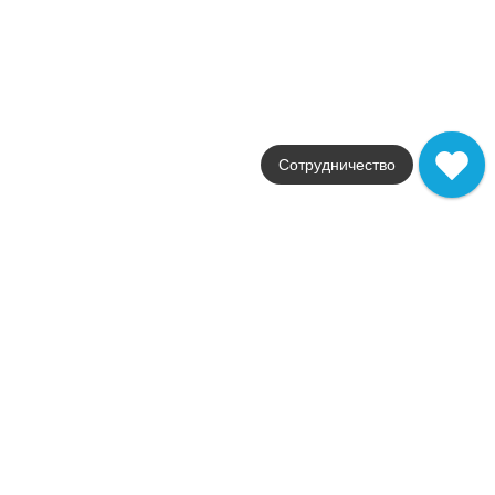
Размер
59x59
Цвет
белый
Поверхность
глянцевая / полированн
Артикул
СП403Р
Сотрудничество
Керамогранит Marmoker Statuario Grigio Lucido 60x60
Коллекция
Marmoker
Фабрика
Casalgrande Padana
Страна
Италия
Размер
60x60
Цвет
белый
Поверхность
глянцевая / полированн
Артикул
2950217