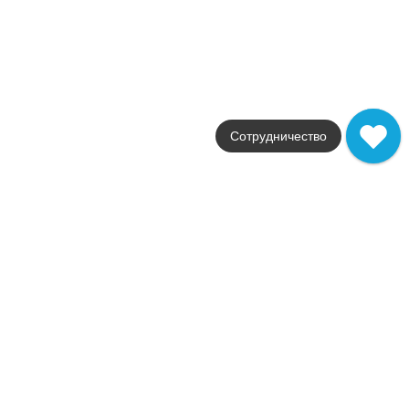
59x59
Цвет
белый
Поверхность
глянцевая / полированн
Артикул
СП403Р
Сотрудничество
Керамогранит Marmoker Statuario Grigio Lucido 60x60
Коллекция
Marmoker
Фабрика
Casalgrande Padana
Страна
Италия
Размер
60x60
Цвет
белый
Поверхность
глянцевая / полированн
Артикул
2950217
9 163
.
00
p/м²