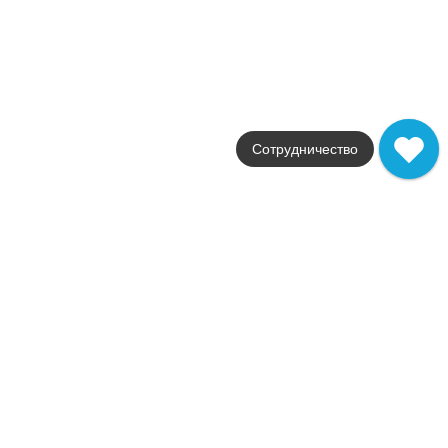
матовая
Артикул
9RBB
19 440
.
70
p/м²
+32897
Купить в 1 клик
В корзину
Распродажа
Сотрудничество
В наличии
Raw Pearl Block
В наличии
2
1,0 м
Коллекция
Raw
Фабрика
Atlas Concorde
Страна
Италия
Размер
28x28
Цвет
серый
Поверхность