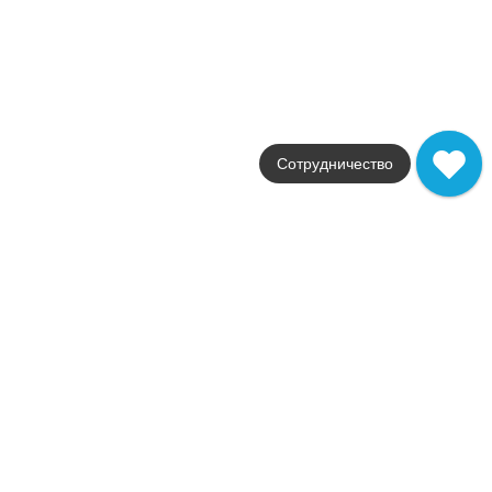
Marvel
Фабрика
Atlas Concorde
Страна
Италия
Размер
30,5x56
Цвет
Сотрудничество
бежевый
Поверхность
глянцевая
1 459
.
12
p/шт
Купить в 1 клик
В корзину
В наличии
Marvel Calacatta Extra 120x278
В наличии
2
3,3 м
Коллекция
Marvel
Фабрика
Atlas Concorde