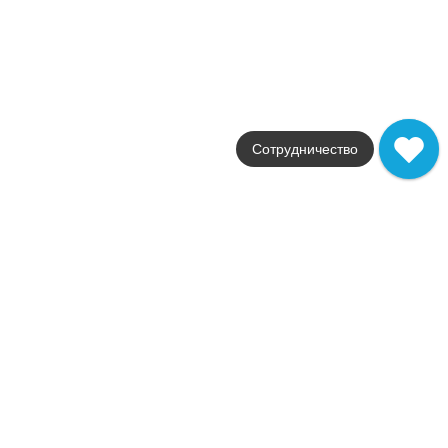
Страна
Италия
Размер
30x60
Цвет
бежевый
Поверхность
шелковистая
Артикул
Сотрудничество
A5TG
6 710
.
00
p/м²
A5TG
Купить в 1 клик
В корзину
MARVEL Statuario Supremo 120x278 Silk Kit Endless 5pcs
Коллекция
Marvel Shine
Фабрика
Atlas Concorde
Страна
Италия
Размер
120x278