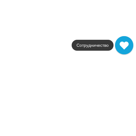
ADVQ
Купить в 1 клик
В корзину
Marvel Noir St.Laurent Mos. Esagono Lapp.
Коллекция
Marvel Pro
Фабрика
Сотрудничество
Atlas Concorde
Страна
Италия
Размер
30x35
Цвет
черный
Поверхность
глянцевая / полированн
Артикул
ADVP
32 818
.
50
p/м²
ADVP
Купить в 1 клик
В корзину