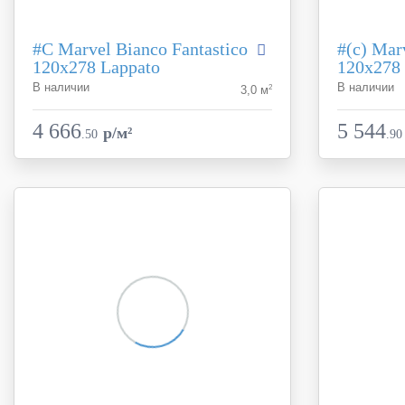
#C Marvel Bianco Fantastico
#(c) Mar
120x278 Lappato
120x278
В наличии
В наличии
2
3,0 м
Коллекция
Marvel Dream
Коллекция
Фабрика
Atlas Concorde
Фабрика
4 666
5 544
p/м²
.
50
.
90
Страна
Италия
Страна
Размер
120x278
Размер
Цвет
белый
Цвет
Поверхность
лаппатированная
Поверхност