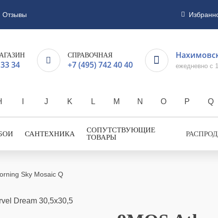
Отзывы
Избранн
Нахимовск
АГАЗИН
СПРАВОЧНАЯ
 33 34
+7 (495) 742 40 40
ежедневно с 1
H
I
J
K
L
M
N
O
P
Q
СОПУТСТВУЮЩИЕ
БОИ
САНТЕХНИКА
РАСПРО
ТОВАРЫ
orning Sky Mosaic Q