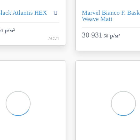
lack Atlantis HEX
Marvel Bianco F. Bask
Weave Matt
Marvel Dream
Коллекция
Atlas Concorde
p/м²
00
Фабрика
A
30 931
Италия
p/м²
.
50
AOV1
Страна
25.4x29.6
Размер
черный
Цвет
ь
глянцевая / полированн
Поверхность
AOV1
Артикул