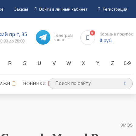
ое
Заказы
Войти в личный кабинет
Регистрация
ий пр-т, 35
0
Корзина покупок
Телеграм
канал
0
руб.
0:00 до 20:00
R
S
U
V
W
X
Y
Z
0-9
ДАЖИ
НОВИНКИ
9MQS