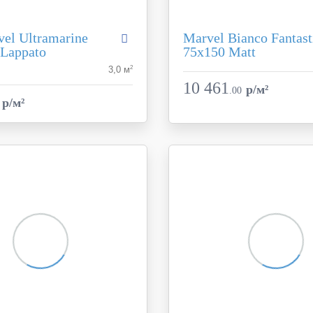
vel Ultramarine
Marvel Bianco Fantast
 Lappato
75x150 Matt
Коллекция
2
3,0 м
Marvel Dream
Фабрика
A
10 461
p/м²
.
00
Atlas Concorde
Страна
p/м²
Италия
Размер
120x278
Цвет
синий
Поверхность
ь
лаппатированная
Артикул