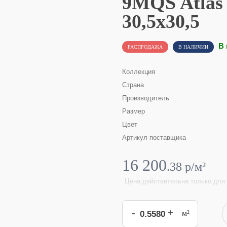
9MQS Atlas
30,5x30,5
В 
РАСПРОДАЖА
В НАЛИЧИИ
Коллекция
Страна
Производитель
Размер
Цвет
Артикул поставщика
16 200
.
38
p/м²
Цена действительна только для 
-
+
м²