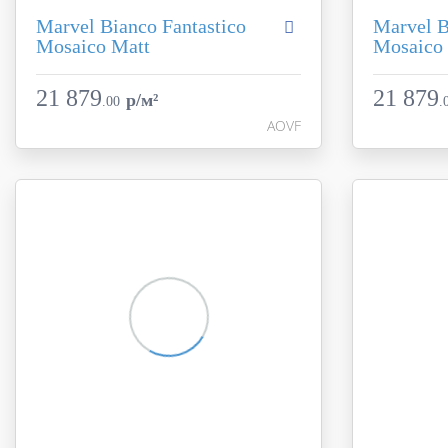
Marvel Bianco Fantastico
Marvel B
Mosaico Matt
Mosaico
Коллекция
Marvel Dream
Коллекция
Фабрика
Atlas Concorde
Фабрика
21 879
21 879
p/м²
.
00
.
Страна
Италия
Страна
AOVF
Размер
30x30
Размер
Цвет
белый
Цвет
Поверхность
матовая
Поверхност
Артикул
AOVF
Артикул