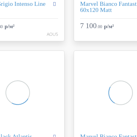
rigio Intenso Line
Marvel Bianco Fantast
60x120 Matt
Marvel Dream
Коллекция
Atlas Concorde
Фабрика
A
7 100
p/м²
p/м²
80
.
00
Италия
Страна
AOU5
30.5X26
Размер
коричневый
Цвет
ь
глянцевая / полированн
Поверхность
AOU5
Артикул
lack Atlantis
Marvel Bianco Fantast