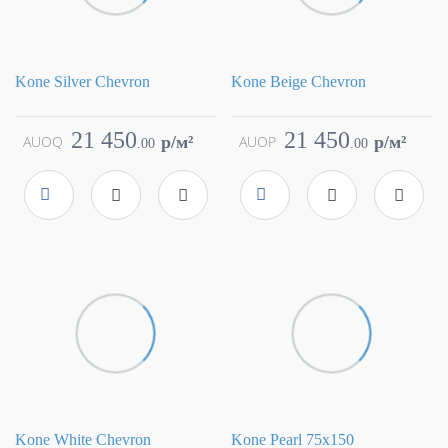
Kone Silver Chevron
Kone Beige Chevron
Коллекция
Kone
Коллекция
Kone
Фабрика
Atlas Concorde
Фабрика
Atlas Concorde
21 450
21 450
AUOQ
p/м²
AUOP
p/м²
.
00
.
00
Страна
Италия
Страна
Италия
Размер
11.5x67
Размер
11.5x67
Цвет
серый
Цвет
бежевый
Поверхность
матовая
Поверхность
матовая
Артикул
AUOQ
Артикул
AUOP
Kone White Chevron
Kone Pearl 75x150