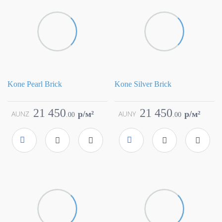
Kone Pearl Brick
Kone Silver Brick
Коллекция
Kone
Коллекция
Kone
Фабрика
Atlas Concorde
Фабрика
Atlas Concorde
21 450
21 450
AUNZ
p/м²
AUNY
p/м²
.
00
.
00
Страна
Италия
Страна
Италия
Размер
30x60
Размер
30x60
Цвет
серый
Цвет
серый
Поверхность
матовая
Поверхность
матовая
Артикул
AUNZ
Артикул
AUNY