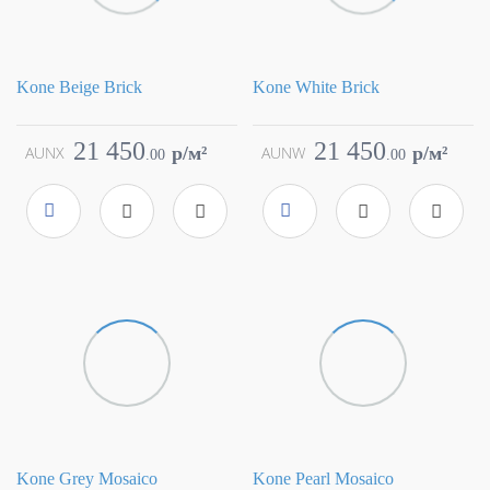
Kone Beige Brick
Kone White Brick
Коллекция
Kone
Коллекция
Kone
Фабрика
Atlas Concorde
Фабрика
Atlas Concorde
21 450
21 450
AUNX
p/м²
AUNW
p/м²
.
00
.
00
Страна
Италия
Страна
Италия
Размер
30x60
Размер
30x60
Цвет
бежевый
Цвет
белый
Поверхность
матовая
Поверхность
матовая
Артикул
AUNX
Артикул
AUNW
Kone Grey Mosaico
Kone Pearl Mosaico