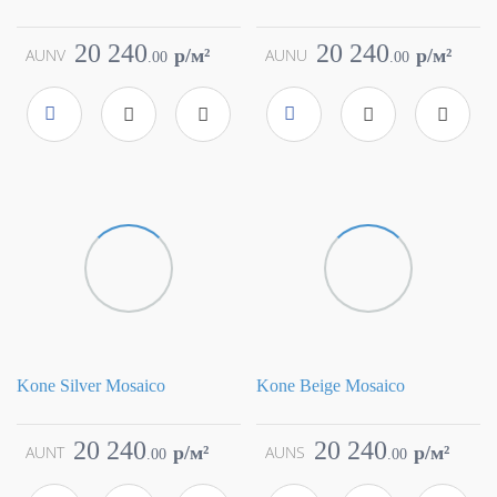
Коллекция
Kone
Коллекция
Kone
Фабрика
Atlas Concorde
Фабрика
Atlas Concorde
20 240
20 240
AUNV
p/м²
AUNU
p/м²
.
00
.
00
Страна
Италия
Страна
Италия
Размер
30x30
Размер
30x30
Цвет
серый
Цвет
серый
Поверхность
матовая
Поверхность
матовая
Артикул
AUNV
Артикул
AUNU
Kone Silver Mosaico
Kone Beige Mosaico
Коллекция
Kone
Коллекция
Kone
Фабрика
Atlas Concorde
Фабрика
Atlas Concorde
20 240
20 240
AUNT
p/м²
AUNS
p/м²
.
00
.
00
Страна
Италия
Страна
Италия
Размер
30x30
Размер
30x30