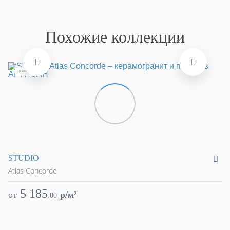
Похожие коллекции
НОВИНКА
STUDIO
R
Atlas Concorde
At
5 185
от
p/м²
о
.
00