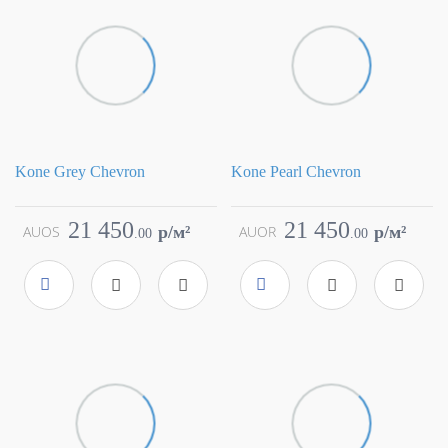
Kone Grey Chevron
Kone Pearl Chevron
Коллекция
Kone
Коллекция
Kone
Фабрика
Atlas Concorde
Фабрика
Atlas Concorde
21 450
21 450
AUOS
p/м²
AUOR
p/м²
.
00
.
00
Страна
Италия
Страна
Италия
Размер
11.5x67
Размер
11.5x67
Цвет
серый
Цвет
серый
Поверхность
матовая
Поверхность
матовая
Артикул
AUOS
Артикул
AUOR