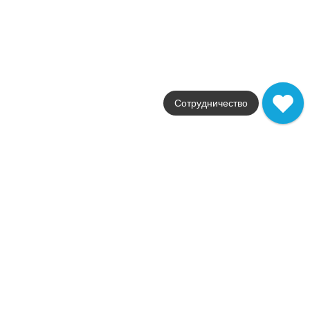
Страна
Италия
Размер
0.8x20
Цвет
коричневый
Поверхность
глянцевая
Сотрудничество
130
.
54
p/шт
Купить в 1 клик
В корзину
Распродажа
В наличии
Fancy Orange Pattern Platinum
В наличии
26 шт
Коллекция
Fancy
Фабрика
Atlas Concorde
Страна
Италия
Размер