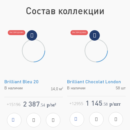
Состав коллекции
РАСПРОДАЖА
РАСПРОДАЖА
Brilliant Bleu 20
Brilliant Chocolat London
В наличии
В наличии
58 шт
2
14,0 м
Коллекция
Brilliant
Коллекция
Brilliant
Фабрика
Atlas Concorde
1 145
Фабрика
Atlas Concorde
2 387
+12955
p/шт
+15196
p/м²
.
58
.
54
Страна
Италия
Страна
Италия
Размер
5.5x40
Размер
20x80
Цвет
синий
Цвет
синий
Поверхность
матовая
Поверхность
матовая
Артикул
LBLH
Артикул
8B2B