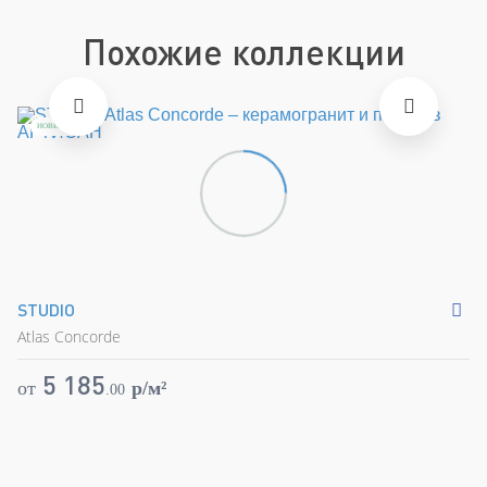
Похожие коллекции
НОВИНКА
STUDIO
Lo
Atlas Concorde
At
5 185
от
p/м²
о
.
00