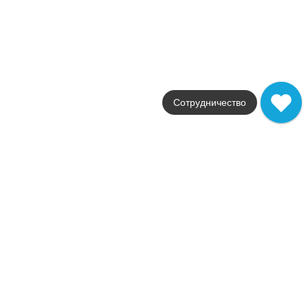
Atlas Concorde
Страна
Италия
Размер
30x30
Цвет
серый
Поверхность
матовая
Сотрудничество
Артикул
AN6Y
15 478
.
50
p/м²
AN6Y
Купить в 1 клик
В корзину
Boost Grey Mosaico Matt
Коллекция
Boost
Фабрика
Atlas Concorde
Страна
Италия
Размер