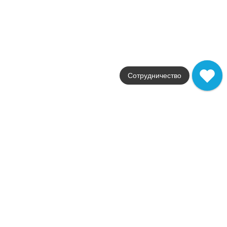
Италия
Размер
90x90
Цвет
коричневый
Поверхность
структурированная
Артикул
A4XN
Сотрудничество
13 453
.
00
p/м²
A4XN
Купить в 1 клик
В корзину
Boost Pro Taupe 90x90 20mm
Коллекция
Boost Pro
Фабрика
Atlas Concorde
Страна
Италия
Размер
90x90
Цвет