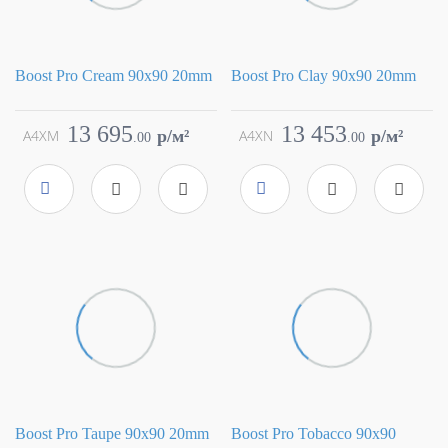
Boost Pro Cream 90x90 20mm
Boost Pro Clay 90x90 20mm
Коллекция
Boost Pro
Коллекция
Boost Pro
Фабрика
Atlas Concorde
Фабрика
Atlas Concorde
13 695
13 453
A4XM
p/м²
A4XN
p/м²
.
00
.
00
Страна
Италия
Страна
Италия
Размер
90x90
Размер
90x90
Цвет
коричневый
Цвет
коричневый
Поверхность
Поверхность
структурированная
структурированная
Артикул
A4XM
Артикул
A4XN
Boost Pro Taupe 90x90 20mm
Boost Pro Tobacco 90x90