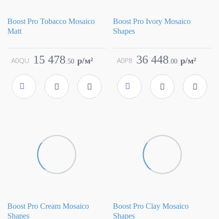
Boost Pro Tobacco Mosaico
Boost Pro Ivory Mosaico
Matt
Shapes
Коллекция
Boost Pro
Коллекция
Boost Pro
Фабрика
Atlas Concorde
Фабрика
Atlas Concorde
15 478
36 448
A0QU
p/м²
A0P8
p/м²
.
50
.
00
Страна
Италия
Страна
Италия
Размер
30x30
Размер
31x33.5
Цвет
коричневый
Цвет
бежевый
Поверхность
матовая
Поверхность
матовая
Артикул
A0QU
Артикул
A0P8
Boost Pro Cream Mosaico
Boost Pro Clay Mosaico
Shapes
Shapes