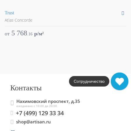
Trust
Su
Atlas Concorde
At
5 768
от
p/м²
о
.
16
Сотрудничество
Контакты
Нахимовский проспект, д.35
ежедневно с 10:00 до 20:00
+7 (499) 129 33 34
shop@artisan.ru